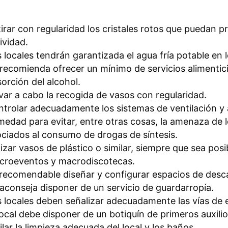
irar con regularidad los cristales rotos que puedan pr
ividad.
 locales tendrán garantizada el agua fría potable en l
recomienda ofrecer un mínimo de servicios alimenticio
orción del alcohol.
var a cabo la recogida de vasos con regularidad.
trolar adecuadamente los sistemas de ventilación y 
edad para evitar, entre otras cosas, la amenaza de l
ciados al consumo de drogas de síntesis.
lizar vasos de plástico o similar, siempre que sea posi
croeventos y macrodiscotecas.
recomendable diseñar y configurar espacios de descan
aconseja disponer de un servicio de guardarropía.
 locales deben señalizar adecuadamente las vías de e
local debe disponer de un botiquín de primeros auxilio
ilar la limpieza adecuada del local y los baños.