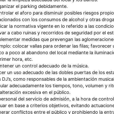
anizar el parking debidamente.
trolar el aforo para disminuir posibles riesgos propio
acionados con los consumos de alcohol y otras droga
icar la normativa vigente en lo referido a las condicio
var a cabo ruinas y recorridos de seguridad por el es
lementar medidas que prevengan las aglomeraciones 
mplo: colocar vallas para ordenar las filas; favorecer
o a poco al abandono del local mediante la iluminación
rimer hora, etc.
tener un control adecuado de la música.
er un uso adecuado de las dobles puertas de los est
 DJ’s, como responsables de la ambientación musical
ular adecuadamente los tiempos, tono, volumen y rit
alteración excesiva en el público.
personal del servicio de admisión, a la hora de control
uar en base a criterios objetivos, evitando actuacione
erar conflictos entre el público y prohibiendo la en