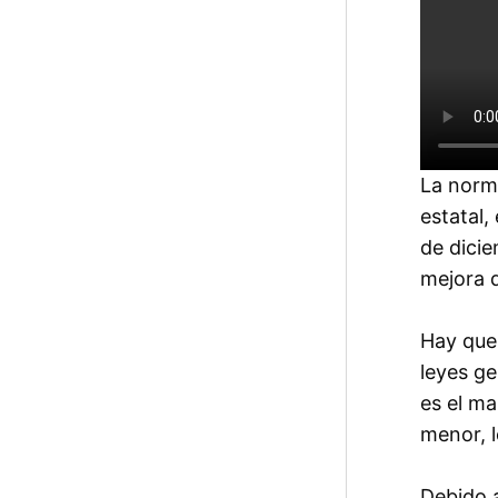
La norma
estatal,
de dicie
mejora d
Hay que 
leyes ge
es el ma
menor, 
Debido a