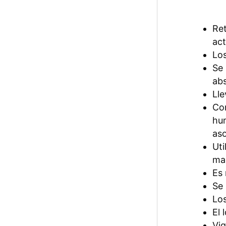
Ret
act
Los
Se 
abs
Lle
Con
hum
aso
Uti
ma
Es 
Se 
Los
El 
Vig