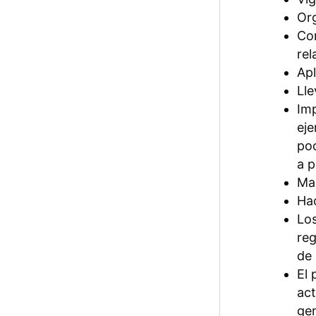
Org
Con
rel
Apl
Lle
Imp
eje
poc
a p
Man
Hac
Los
reg
de 
El 
act
gen