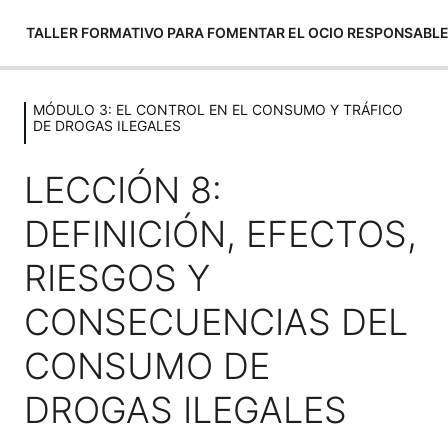
TALLER FORMATIVO PARA FOMENTAR EL OCIO RESPONSABL
MÓDULO 3: EL CONTROL EN EL CONSUMO Y TRÁFICO
MÓDULO 1: EVALUACIÓN INICIAL
DE DROGAS ILEGALES
2 lecciones, 2 cuestionarios
MÓDULO 2: LA DISPENSACIÓN
LECCIÓN 8:
RESPONSABLE DE ALCOHOL
DEFINICIÓN, EFECTOS,
4 lecciones, 4 cuestionarios
MÓDULO 3: EL CONTROL EN EL
RIESGOS Y
CONSUMO Y TRÁFICO DE DROGAS
CONSECUENCIAS DEL
ILEGALES
CONSUMO DE
LECCIÓN 7: NORMATIVA DE APLICACIÓN
Vista previa
SOBRE CONSUMO Y TRÁFICO DE DROGAS
DROGAS ILEGALES
ILEGALES EN ESTABLECIMIENTOS
HOSTELEROS Y DE OCIO NOCTURNO