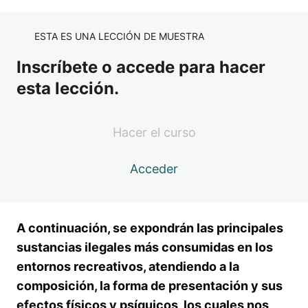
LECCIÓN 8: DEFINICIÓN, EFECTOS,
Vista previa
RIESGOS Y CONSECUENCIAS DEL
CONSUMO DE DROGAS ILEGALES
ESTA ES UNA LECCIÓN DE MUESTRA
Inscríbete o accede para hacer
LECCIÓN 9: BUENAS PRÁCTICAS
Vista previa
PROFESIONALES SOBRE CONTROL DE
esta lección.
CONSUMO DE DROGAS ILEGALES EN
ESTABLECIMIENTOS HOSTELEROS
MÓDULO 4: GESTIÓN SEGURA Y
Hacer el curso
RESPONSABLE DE LOS
ESTABLECIMIENTOS HOSTELEROS
Acceder
Y LOCALES DE OCIO
4 lecciones, 4 cuestionarios
MÓDULO 5: EVALUACIÓN FINAL
A continuación, se expondrán las principales
3 lecciones, 3 cuestionarios
sustancias ilegales más consumidas en los
entornos recreativos, atendiendo a la
composición, la forma de presentación y sus
efectos físicos y psíquicos, los cuales nos