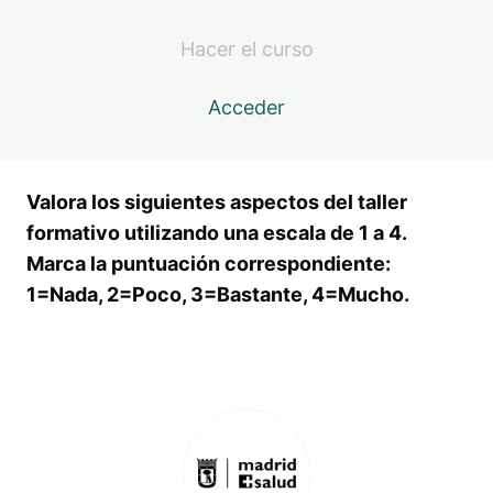
Y LOCALES DE OCIO
Hacer el curso
4 lecciones, 4 cuestionarios
MÓDULO 5: EVALUACIÓN FINAL
Acceder
LECCIÓN 14: EVALUACIÓN DE CONOCIMIENTOS
ADQUIRIDOS
Valora los siguientes aspectos del taller
LECCIÓN 15: EVALUACIÓN DE
Vista previa
PERCEPCIÓN ADQUIRIDA
formativo utilizando una escala de 1 a 4.
Marca la puntuación correspondiente:
TEST DE VALORACIÓN DEL TALLER
Vista previa
FORMATIVO
1=Nada, 2=Poco, 3=Bastante, 4=Mucho.
Anterior
Siguiente