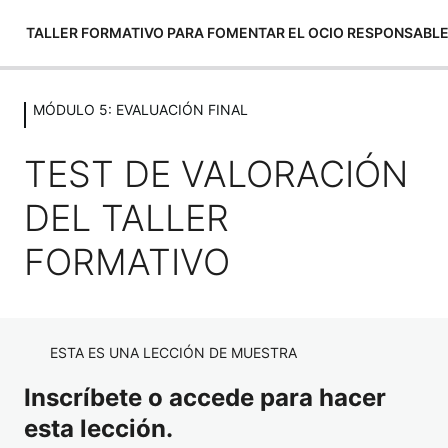
TALLER FORMATIVO PARA FOMENTAR EL OCIO RESPONSABL
MÓDULO 5: EVALUACIÓN FINAL
MÓDULO 1: EVALUACIÓN INICIAL
2 lecciones, 2 cuestionarios
TEST DE VALORACIÓN
MÓDULO 2: LA DISPENSACIÓN
RESPONSABLE DE ALCOHOL
DEL TALLER
4 lecciones, 4 cuestionarios
FORMATIVO
MÓDULO 3: EL CONTROL EN EL
CONSUMO Y TRÁFICO DE DROGAS
ILEGALES
ESTA ES UNA LECCIÓN DE MUESTRA
3 lecciones, 3 cuestionarios
MÓDULO 4: GESTIÓN SEGURA Y
Inscríbete o accede para hacer
RESPONSABLE DE LOS
esta lección.
ESTABLECIMIENTOS HOSTELEROS